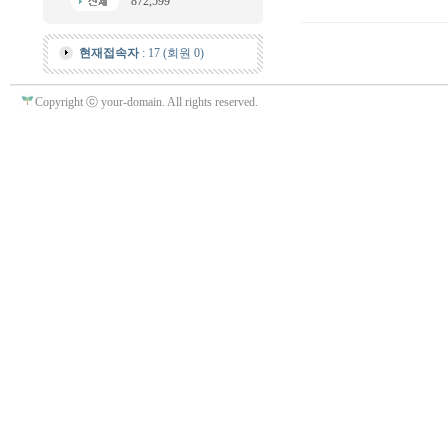
872,599
현재접속자
: 17 (회원 0)
Copyright ⓒ your-domain. All rights reserved.