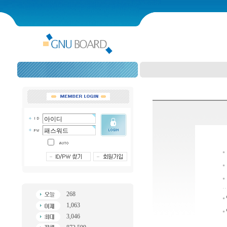
268
1,063
3,046