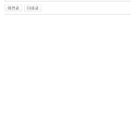
토
토
커
뮤
니
티
-
토
토
커
뮤
니
티
먹
튀
검
증
-
먹
튀
검
증
카
지
노