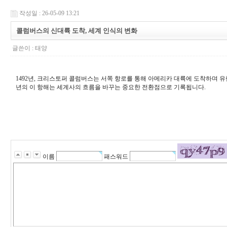
작성일 : 26-05-09 13:21
콜럼버스의 신대륙 도착, 세계 인식의 변화
글쓴이 :
태양
1492년, 크리스토퍼 콜럼버스는 서쪽 항로를 통해 아메리카 대륙에 도착하며 유
년의 이 항해는 세계사의 흐름을 바꾸는 중요한 전환점으로 기록됩니다.
강
남
쩜
오
이름
패스워드
-
강
남
쩜
오
역
삼
쩜