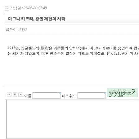
작성일 : 26-05-09 07:49
마그나 카르타, 왕권 제한의 시작
글쓴이 :
태양
1215년, 잉글랜드의 존 왕은 귀족들의 압박 속에서 마그나 카르타를 승인하며 
는 계기가 되었으며, 이후 민주주의 발전의 기초로 이어졌습니다. 1215년의 이
가
상
축
구
이름
패스워드
-
가
상
축
구
테
더
카