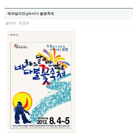
해와달의만남&바다 불꽃축제
글쓴이 :
운영자