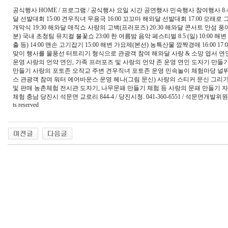
공식행사 HOME / 프로그램 / 공식행사 요일 시간 공연행사 민속행사 참여행사 8.4
달 선발대회 15:00 견우직녀 무용극 16:00 꼬꼬마 해와달 선발대회 17:00 모래로 그
개막식 19:30 해와달 매직쇼 사랑의 고백(프러포즈) 20:30 해와달 콘서트 안섬 풍어제 띠
분) 국내 초청팀 뮤지컬 불꽃쇼 23:00 한 여름밤 음악 페스티벌 8.5 (일) 10:00 해변
출 등) 14:00 맨손 고기잡기 15:00 해변 가요제(본선) 농특산물 깜짝경매 16:
맞이 행사를 물풍선 터트리기 형식으로 관광객 참여 해와달 사랑 & 소망 엽서 
운영 사랑의 언약 연인, 가족 프러포즈 및 사랑의 언약 존 운영 연인 도자기 만
만들기 사랑의 포토존 오작교 주변 견우직녀 포토존 운영 민속놀이 체험마당 널뛰
스 관광객 참여 워터 에어바운스 운영 헤나(그림 문신) 사랑의 스티커 문신 그
및 판매 농촌체험 전시관 도자기, 나무문패 만들기 체험 등 사랑의 문패 만들기
체험 충남 당진시 석문면 교로리 844-4 / 당진시청. 041-360-6551 / 석문면개발위원회. 041-3
ts reserved